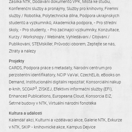
Zásilka NTK
Dodávání dokumentů VPK
Místa ke studiu
Konferenční služby a pronájmy
Služby pro knihovny
Firemní
služby / Robotika
Polytechnická dílna
Podpora ukrajinských
studentů a výzkumníků
Akademická podpora
- Pro střední
školy
- Pro studenty
- Pro začínající výzkumníky
Konzultace
Kurzy / Workshopy / Webináře
Vyhledávání / Citování /
Publikování
STEMskiller
Průvodci oborem
Zeptejte se nás
Ztráty a nálezy
Projekty
CARDS
Podpora práce s metadaty
Národní centrum pro
perzistentní identifikátory
NCIP VaVaI
CzechELib
eBooks on
Demand
Institucionální digitální repozitář
Konsorciální nákup
3
e-knih
SCOAP
ZÍSKEJ
Efektivní informační služby (EFI)
Enhanced Publications
Europeana Cloud
Konsorcia EIZ
Šetrné budovy v NTK
Virtuální národní fonotéka
Kultura a události
Kalendář akcí
Kulturní a vzdělávací akce
Galerie NTK
Exkurze
v NTK
SKIP - knihovnické akce
Kampus Dejvice