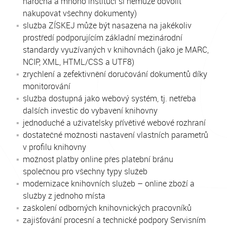
náročná a mnoho institucí si nemůže dovolit
nakupovat všechny dokumenty)
služba ZÍSKEJ může být nasazena na jakékoliv
prostředí podporujícím základní mezinárodní
standardy využívaných v knihovnách (jako je MARC,
NCIP, XML, HTML/CSS a UTF8)
z
rychlení a zefektivnění doručování dokumentů díky
monitorování
služba dostupná jako webový systém, tj. netřeba
dalších investic do vybavení knihovny
jednoduché a uživatelsky přívětivé webové rozhraní
dostatečné možnosti nastavení vlastních parametrů
v profilu knihovny
možnost platby online přes platební bránu
společnou pro všechny typy služeb
modernizace knihovních služeb – online zboží a
služby z jednoho místa
zaškolení odborných knihovnických pracovníků
zajišťování procesní a technické podpory Servisním