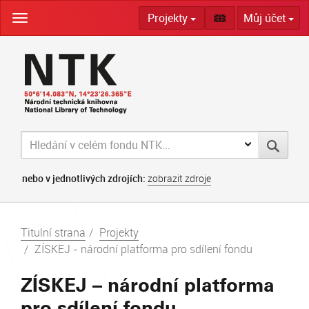
Skip
Projekty
Můj účet
navigation
nebo v jednotlivých zdrojích:
zobrazit zdroje
Titulní strana
Projekty
ZÍSKEJ - národní platforma pro sdílení fondu
ZÍSKEJ – národní platforma
pro sdílení fondu