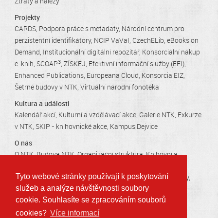
Ztráty a nálezy
Projekty
CARDS
Podpora práce s metadaty
Národní centrum pro
perzistentní identifikátory
NCIP VaVaI
CzechELib
eBooks on
Demand
Institucionální digitální repozitář
Konsorciální nákup
3
e-knih
SCOAP
ZÍSKEJ
Efektivní informační služby (EFI)
Enhanced Publications
Europeana Cloud
Konsorcia EIZ
Šetrné budovy v NTK
Virtuální národní fonotéka
Kultura a události
Kalendář akcí
Kulturní a vzdělávací akce
Galerie NTK
Exkurze
v NTK
SKIP - knihovnické akce
Kampus Dejvice
O nás
O NTK
Budova NTK
Organizační struktura
Knihovní a
domovní řád
Bezpečnost v NTK
Uživatelský průzkum
Tyto webové stránky používají k poskytování
Základní dokumenty
Povinné dokumenty
Veřejné zakázky
služeb a analýze návštěvnosti soubory
Kariéra v NTK
Tiskové zprávy
Kontakty
Otevírací doby
cookie. Souhlasíte se zpracováním souborů
cookies?
Více informací