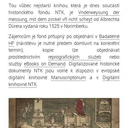
Tou vůbec nejstarší knihou, která je dnes součástí
historického fondu NTK, je
Vnderweysung der
messung, mit dem zirckel vñ richt scheyt
od Albrechta
Dürera vydaná roku 1525 v Norimberku.
Zájemcům je fond přítupný po objednání v
Badatelně
HF
(návštěvu je nutné předem domluvit na konkrétní
termín), kopie lze objednávat
prostřednictvím
reprografických služeb
nebo
služby
eBooks on Demand
. Digitalizované historické
dokumenty NTK jsou volně k dispozici v evropské
digitální knihovně
Manuscriptorium
a v
Digitální
knihovně NTK
.