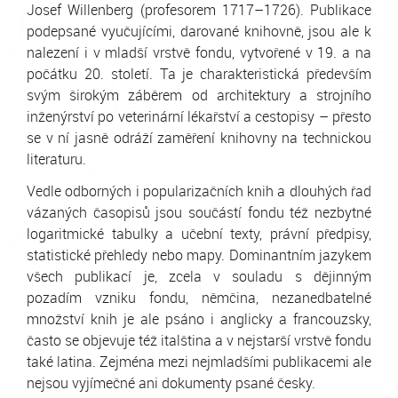
Josef Willenberg (profesorem 1717–1726). Publikace
podepsané vyučujícími, darované knihovně, jsou ale k
nalezení i v mladší vrstvě fondu, vytvořené v 19. a na
počátku 20. století. Ta je charakteristická především
svým širokým záběrem od architektury a strojního
inženýrství po veterinární lékařství a cestopisy – přesto
se v ní jasně odráží zaměření knihovny na technickou
literaturu.
Vedle odborných i popularizačních knih a dlouhých řad
vázaných časopisů jsou součástí fondu též nezbytné
logaritmické tabulky a učební texty, právní předpisy,
statistické přehledy nebo mapy. Dominantním jazykem
všech publikací je, zcela v souladu s dějinným
pozadím vzniku fondu, němčina, nezanedbatelné
množství knih je ale psáno i anglicky a francouzsky,
často se objevuje též italština a v nejstarší vrstvě fondu
také latina. Zejména mezi nejmladšími publikacemi ale
nejsou vyjímečné ani dokumenty psané česky.