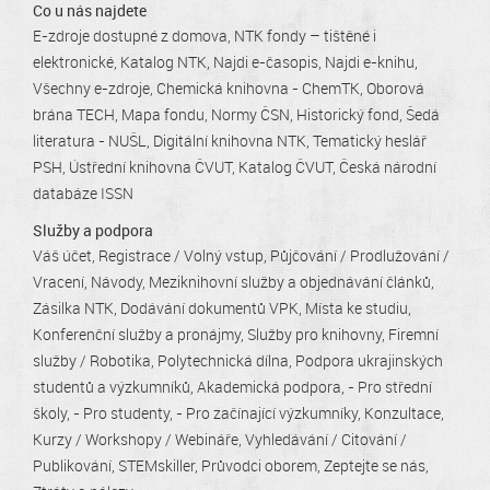
Co u nás najdete
E-zdroje dostupné z domova
NTK fondy – tištěné i
elektronické
Katalog NTK
Najdi e-časopis
Najdi e-knihu
Všechny e-zdroje
Chemická knihovna - ChemTK
Oborová
brána TECH
Mapa fondu
Normy ČSN
Historický fond
Šedá
literatura - NUŠL
Digitální knihovna NTK
Tematický heslář
PSH
Ústřední knihovna ČVUT
Katalog ČVUT
Česká národní
databáze ISSN
Služby a podpora
Váš účet
Registrace / Volný vstup
Půjčování / Prodlužování /
Vracení
Návody
Meziknihovní služby a objednávání článků
Zásilka NTK
Dodávání dokumentů VPK
Místa ke studiu
Konferenční služby a pronájmy
Služby pro knihovny
Firemní
služby / Robotika
Polytechnická dílna
Podpora ukrajinských
studentů a výzkumníků
Akademická podpora
- Pro střední
školy
- Pro studenty
- Pro začínající výzkumníky
Konzultace
Kurzy / Workshopy / Webináře
Vyhledávání / Citování /
Publikování
STEMskiller
Průvodci oborem
Zeptejte se nás