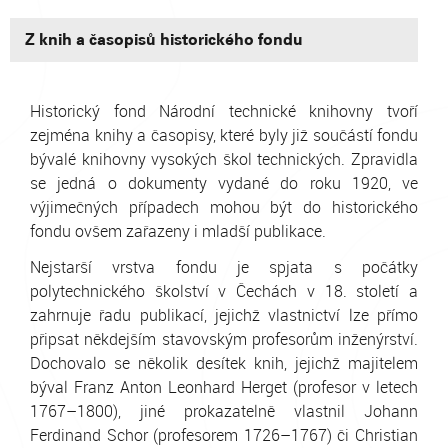
Z knih a časopisů historického fondu
Historický fond Národní technické knihovny tvoří
zejména knihy a časopisy, které byly již součástí fondu
bývalé knihovny vysokých škol technických. Zpravidla
se jedná o dokumenty vydané do roku 1920, ve
výjimečných případech mohou být do historického
fondu ovšem zařazeny i mladší publikace.
Nejstarší vrstva fondu je spjata s počátky
polytechnického školství v Čechách v 18. století a
zahrnuje řadu publikací, jejichž vlastnictví lze přímo
připsat někdejším stavovským profesorům inženýrství.
Dochovalo se několik desítek knih, jejichž majitelem
býval Franz Anton Leonhard Herget (profesor v letech
1767–1800), jiné prokazatelně vlastnil Johann
Ferdinand Schor (profesorem 1726–1767) či Christian