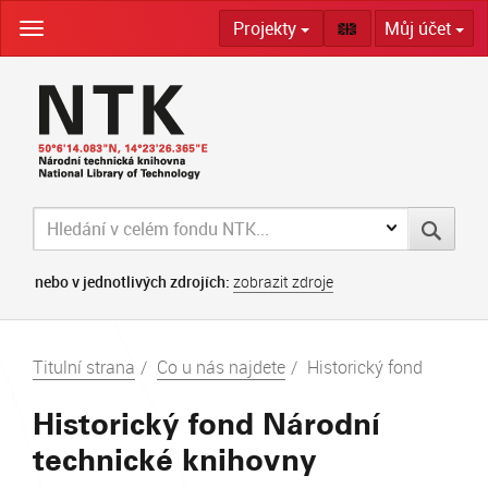
Skip
Projekty
Můj účet
navigation
nebo v jednotlivých zdrojích:
zobrazit zdroje
Titulní strana
Co u nás najdete
Historický fond
Historický fond Národní
technické knihovny