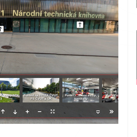
K, vstup NTK
Pohled na FIT/FA ČVUT,
Parter – hlavní vstup,
Parter u Ballingova
3
FS ČVUT a UK
turnikety
sálu