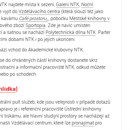
NTK najdete místa k sezení,
Galerii NTK
,
Noční
e vyjít do
Vzdělávacího centra
(která slouží též jako
, kavárnu
Café prostoru_
, pobočku
Městské knihovny v
rového zboží
Sportopia
. Zde je navíc umístěn
cí a šatnou se nachází
Polytechnická dílna NTK
. Parter
cími dobami NTK i po jejich ukončení.
ází vchod do Akademické klubovny NTK.
 se do chráněných částí knihovny dostanete skrz
gistrační a informační pracoviště NTK, odkud můžete
 nebo po schodech.
hlídka
)
lní pult služeb, kde jsou veřejnosti v případě dotazů
apravo je i referenční pracoviště Ústřední knihovny
í tiskárnu, ale hlavní studijní prostory se nacházejí až
 našli
Vzdělávací centrum
, které lze
pronajímat
pro