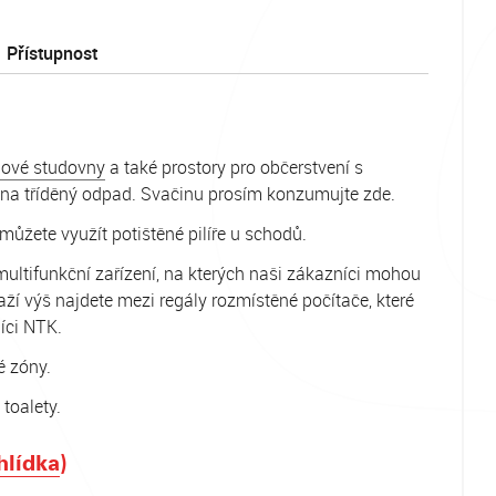
Přístupnost
ové studovny
a také prostory pro občerstvení s
 na tříděný odpad. Svačinu prosím konzumujte zde.
můžete využít potištěné pilíře u schodů.
ultifunkční zařízení, na kterých naši zákazníci mohou
laží výš najdete mezi regály rozmístěné počítače, které
íci NTK.
vé zóny.
 toalety.
hlídka
)