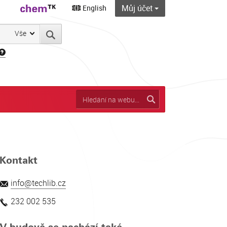
Můj účet
English
Vše
Kontakt
info@techlib.cz
232 002 535