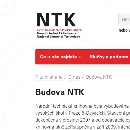
Skip
navigation
nebo v
Co u nás najdete
Služby a podpora
Titulní strana
O nás
Budova NTK
Budova NTK
Národní technická knihovna byla vybudována 
vysokých škol v Praze 6-Dejvicích. Stavební 
dokončena v prosinci 2007 a od dodavatele byl
knihovna plně zpřístupněna v září 2009. Inter