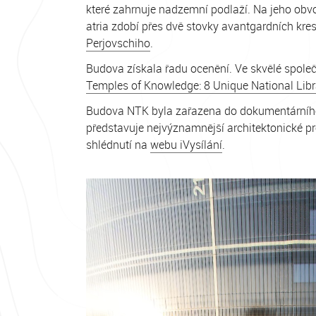
které zahrnuje nadzemní podlaží. Na jeho obv
atria zdobí přes dvě stovky avantgardních k
Perjovschiho
.
Budova získala řadu ocenění. Ve skvělé spole
Temples of Knowledge: 8 Unique National Libr
Budova NTK byla zařazena do dokumentárníh
představuje nejvýznamnější architektonické pro
shlédnutí na
webu iVysílání
.