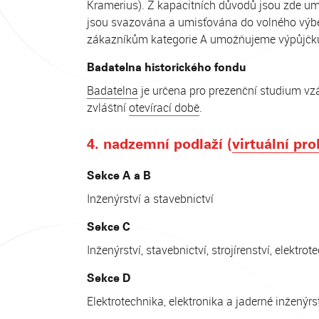
Kramerius). Z kapacitních důvodů jsou zde umí
jsou svazována a umisťována do volného výběr
zákazníkům kategorie A umožňujeme výpůjčk
Badatelna historického fondu
Badatelna
je určena pro prezenční studium vz
zvláštní
otevírací době
.
4. nadzemní podlaží (
virtuální pro
Sekce A a B
Inženýrství a stavebnictví
Sekce C
Inženýrství, stavebnictví, strojírenství, elektro
Sekce D
Elektrotechnika, elektronika a jaderné inženýrs