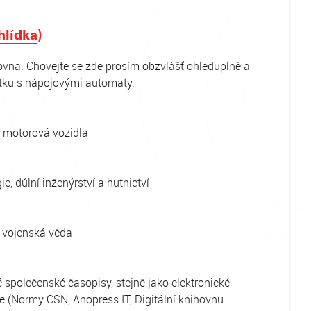
hlídka
)
ovna
. Chovejte se zde prosím obzvlášť ohleduplně a
outku s nápojovými automaty.
 a motorová vozidla
, důlní inženýrství a hutnictví
a vojenská věda
 společenské časopisy, stejně jako elektronické
ě (Normy ČSN, Anopress IT, Digitální knihovnu