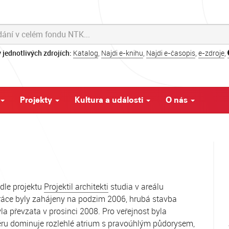
 jednotlivých zdrojích:
Katalog
,
Najdi e-knihu
,
Najdi e-časopis
,
e-zdroje
,
Projekty
Kultura a události
O nás
dle projektu
Projektil architekti
studia v areálu
práce byly zahájeny na podzim 2006, hrubá stavba
a převzata v prosinci 2008. Pro veřejnost byla
iéru dominuje rozlehlé atrium s pravoúhlým půdorysem,