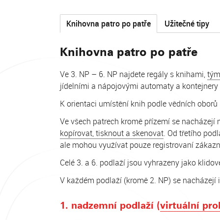
Knihovna patro po patře
Užitečné tipy
Knihovna patro po patře
Ve 3. NP – 6. NP najdete regály s knihami,
tým
jídelními a nápojovými automaty a kontejnery
K orientaci umístění knih podle vědních oborů 
Ve všech patrech kromě přízemí se nacházejí m
kopírovat, tisknout a skenovat
. Od třetího pod
ale mohou využívat pouze registrovaní zákazn
Celé 3. a 6. podlaží jsou vyhrazeny jako klido
V každém podlaží (kromě 2. NP) se nacházejí i
1. nadzemní podlaží (
virtuální pro