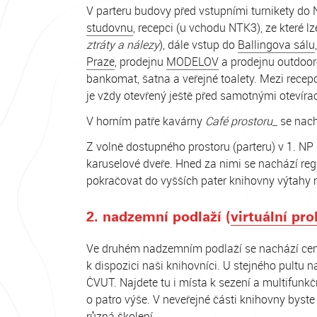
V parteru budovy před vstupními turnikety do 
studovnu
, recepci (u vchodu NTK3), ze které lz
ztráty a nálezy
), dále vstup do
Ballingova sálu
Praze
, prodejnu
MODELOV
a prodejnu outdoo
bankomat, šatna a veřejné toalety. Mezi recep
je vždy otevřený ještě před samotnými otevíra
V horním patře kavárny
Café prostoru_
se nach
Z volně dostupného prostoru (parteru) v 1. NP
karuselové dveře. Hned za nimi se nachází re
pokračovat do vyšších pater knihovny výtahy
2. nadzemní podlaží (
virtuální pro
Ve druhém nadzemním podlaží se nachází centrá
k dispozici naši knihovníci. U stejného pultu n
ČVUT. Najdete tu i místa k sezení a multifunkčn
o patro výše. V neveřejné části knihovny byste
různá školení.