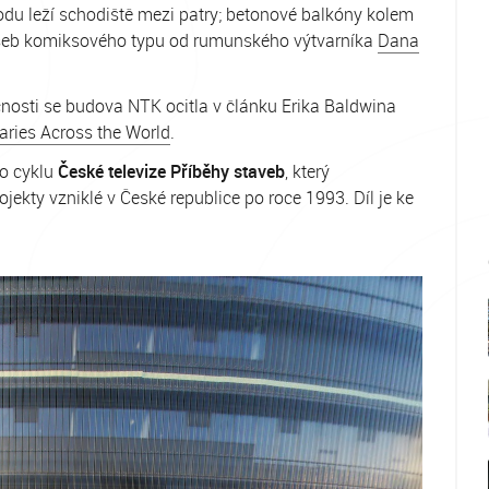
odu leží schodiště mezi patry; betonové balkóny kolem
reseb komiksového typu od rumunského výtvarníka
Dana
čnosti se budova NTK ocitla v článku Erika Baldwina
aries Across the World
.
o cyklu
České televize Příběhy staveb
, který
jekty vzniklé v České republice po roce 1993. Díl je ke