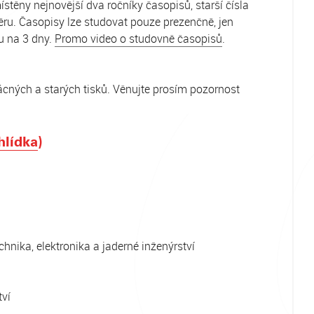
stěny nejnovější dva ročníky časopisů, starší čísla
u. Časopisy lze studovat pouze prezenčně, jen
u na 3 dny.
Promo video o studovně časopisů
.
ácných a starých tisků. Věnujte prosím pozornost
hlídka
)
technika, elektronika a jaderné inženýrství
tví