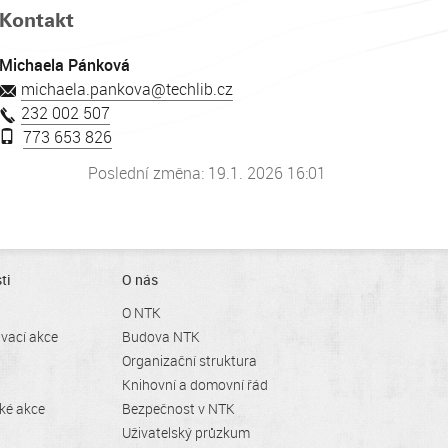
Kontakt
Michaela Pánková
michaela.pankova@techlib.cz
232 002 507
773 653 826
Poslední změna: 19.1. 2026 16:01
ti
O nás
O NTK
ávací akce
Budova NTK
Organizační struktura
Knihovní a domovní řád
cké akce
Bezpečnost v NTK
Uživatelský průzkum