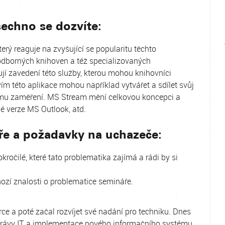
echno se dozvíte:
erý reaguje na zvyšující se popularitu těchto
 a odborných knihoven a též specializovaných
jí zavedení této služby, kterou mohou knihovníci
vím této aplikace mohou například vytvářet a sdílet svůj
nímu zaměření. MS Stream mění celkovou koncepci a
né verze MS Outlook, atd.
ře a požadavky na uchazeče:
kročilé, které tato problematika zajímá a rádi by si
zí znalosti o problematice semináře.
e a poté začal rozvíjet své nadání pro techniku. Dnes
právy IT a implementace nového informačního systému