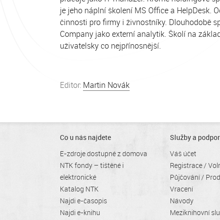
je jeho náplní školení MS Office a HelpDesk. O
činnosti pro firmy i živnostníky. Dlouhodobě 
Company jako externí analytik. Školí na základ
uživatelsky co nejpřínosnější.
Editor:
Martin Novák
Co u nás najdete
Služby a podpo
E-zdroje dostupné z domova
Váš účet
NTK fondy – tištěné i
Registrace / Vol
elektronické
Půjčování / Prod
Katalog NTK
Vracení
Najdi e-časopis
Návody
Najdi e-knihu
Meziknihovní sl