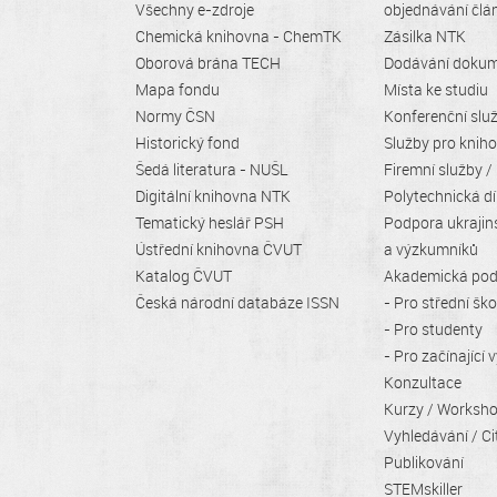
Všechny e-zdroje
objednávání člá
Chemická knihovna - ChemTK
Zásilka NTK
Oborová brána TECH
Dodávání doku
Mapa fondu
Místa ke studiu
Normy ČSN
Konferenční slu
Historický fond
Služby pro knih
Šedá literatura - NUŠL
Firemní služby /
Digitální knihovna NTK
Polytechnická dí
Tematický heslář PSH
Podpora ukrajin
Ústřední knihovna ČVUT
a výzkumníků
Katalog ČVUT
Akademická po
Česká národní databáze ISSN
- Pro střední ško
- Pro studenty
- Pro začínající
Konzultace
Kurzy / Worksho
Vyhledávání / Ci
Publikování
STEMskiller