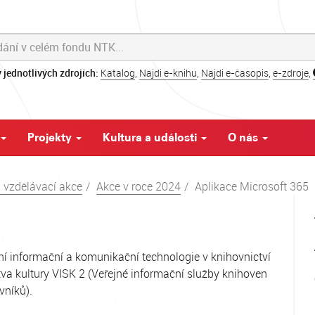
 jednotlivých zdrojích:
Katalog
,
Najdi e-knihu
,
Najdi e-časopis
,
e-zdroje
,
Projekty
Kultura a události
O nás
a vzdělávací akce
Akce v roce 2024
Aplikace Microsoft 365
ní informační a komunikační technologie v knihovnictví
va kultury VISK 2 (Veřejné informační služby knihoven
vníků).