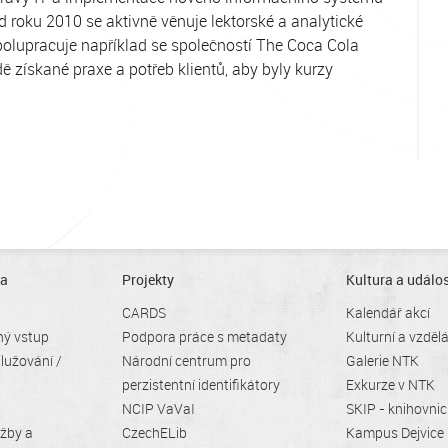
d roku 2010 se aktivně věnuje lektorské a analytické
spolupracuje například se společností The Coca Cola
ě získané praxe a potřeb klientů, aby byly kurzy
ra
Projekty
Kultura a událos
CARDS
Kalendář akcí
ný vstup
Podpora práce s metadaty
Kulturní a vzděl
lužování /
Národní centrum pro
Galerie NTK
perzistentní identifikátory
Exkurze v NTK
NCIP VaVaI
SKIP - knihovni
užby a
CzechELib
Kampus Dejvice