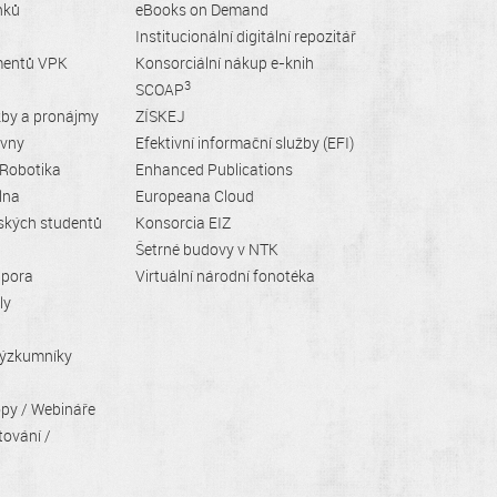
nků
eBooks on Demand
Institucionální digitální repozitář
mentů VPK
Konsorciální nákup e-knih
3
SCOAP
žby a pronájmy
ZÍSKEJ
ovny
Efektivní informační služby (EFI)
 Robotika
Enhanced Publications
lna
Europeana Cloud
ských studentů
Konsorcia EIZ
Šetrné budovy v NTK
dpora
Virtuální národní fonotéka
ly
 výzkumníky
py / Webináře
tování /