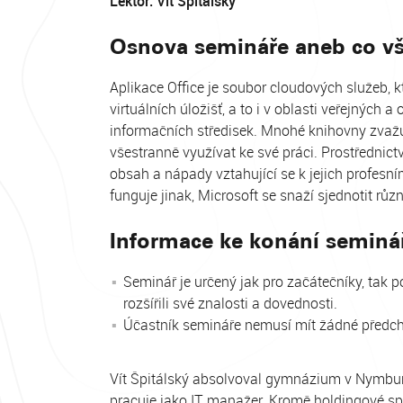
Lektor: Vít Špitálský
Osnova semináře aneb co vš
Aplikace Office je soubor cloudových služeb, kt
virtuálních úložišť, a to i v oblasti veřejných
informačních středisek. Mnohé knihovny zvažu
všestranně využívat ke své práci. Prostřednict
obsah a nápady vztahující se k jejich profes
funguje jinak, Microsoft se snaží sjednotit růz
Informace ke konání seminá
Seminář je určený jak pro začátečníky, tak po
rozšířili své znalosti a dovednosti.
Účastník semináře nemusí mít žádné předcho
Vít Špitálský absolvoval gymnázium v Nymburc
pracuje jako IT manažer. Kromě holdingové s