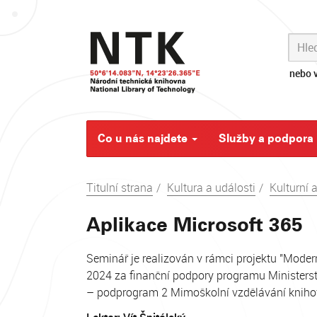
Skip
navigation
nebo v
Co u nás najdete
Služby a podpora
Titulní strana
Kultura a události
Kulturní 
Aplikace Microsoft 365
Seminář je realizován v rámci projektu "Moder
2024 za finanční podpory programu Ministerst
– podprogram 2 Mimoškolní vzdělávání kniho