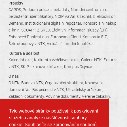
Projekty
CARDS
Podpora práce s metadaty
Národní centrum pro
perzistentní identifikátory
NCIP VaVaI
CzechELib
eBooks on
Demand
Institucionální digitální repozitář
Konsorciální nákup
3
e-knih
SCOAP
ZÍSKEJ
Efektivní informační služby (EFI)
Enhanced Publications
Europeana Cloud
Konsorcia EIZ
Šetrné budovy v NTK
Virtuální národní fonotéka
Kultura a události
Kalendář akcí
Kulturní a vzdělávací akce
Galerie NTK
Exkurze
v NTK
SKIP - knihovnické akce
Kampus Dejvice
O nás
O NTK
Budova NTK
Organizační struktura
Knihovní a
domovní řád
Bezpečnost v NTK
Uživatelský průzkum
Základní dokumenty
Povinné dokumenty
Veřejné zakázky
Kariéra v NTK
Tiskové zprávy
Kontakty
Otevírací doby
Tyto webové stránky používají k poskytování
služeb a analýze návštěvnosti soubory
Technická 2710/6, 160 80 Praha 6 - Dejvice
cookie. Souhlasíte se zpracováním souborů