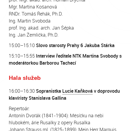
Mgr. Martina Košanová
RNDr. Tomáš Řehák, Ph.D.
Ing. Martin Svoboda
prof. Ing. akad. arch. Jan Šépka
Ing. Jan Žemlička, Ph.D.
15:00–15:10
Slovo starosty Prahy 6 Jakuba Stárka
15:10–15:55
Interview ředitele NTK Martina Svobody s
moderátorkou Barborou Tachecí
Hala služeb
16:00–16:30
Sopranistka
Lucie Kaňková
v doprovodu
klavíristy Stanislava Gallina
Repertoár:
Antonín Dvořák (1841-1904): Měsíčku na nebi
hlubokém, árie Rusalky z opery Rusalka
Johann Strauss ml. (1825-1899): Mein Herr Marquis,