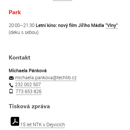
Park
20:00–21:30
Letní kino: nový film Jiřího Mádla
"Vlny"
(deku s sebou)
Kontakt
Michaela Pánková
michaela.pankova@techlib.cz
232 002 507
773 653 826
Tisková zpráva
15 let NTK v Dejvicích