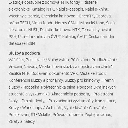
E-zdroje dostupné z domova
NTK fondy – tištěné i
elektronické
Katalog NTK
Najdi e-časopis
Najdi e-knihu
Všechny e-zdroje
Chemická knihovna - ChemTK
Oborová
brána TECH
Mapa fondu
Normy ČSN
Historický fond
Šedá
literatura - NUŠL
Digitální knihovna NTK
Tematický heslář
PSH
Ústřední knihovna ČVUT
Katalog ČVUT
Česká národní
databáze ISSN
Služby a podpora
Váš účet
Registrace / Volný vstup
Půjčování / Prodlužování /
Vracení
Návody
Meziknihovní služby a objednávání článků
Zásilka NTK
Dodávání dokumentů VPK
Místa ke studiu
Konferenční služby a pronájmy
Služby pro knihovny
Firemní
služby / Robotika
Polytechnická dílna
Podpora ukrajinských
studentů a výzkumníků
Akademická podpora
- Pro střední
školy
- Pro studenty
- Pro začínající výzkumníky
Konzultace
Kurzy / Workshopy / Webináře
Vyhledávání / Citování /
Publikování
STEMskiller
Průvodci oborem
Zeptejte se nás
Ztráty a nálezy