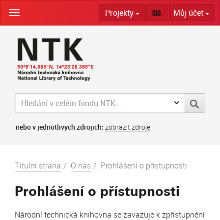
Skip
Projekty
Můj účet
navigation
nebo v jednotlivých zdrojích:
zobrazit zdroje
Titulní strana
O nás
Prohlášení o přístupnosti
Prohlášení o přístupnosti
Národní technická knihovna se zavazuje k zpřístupnění