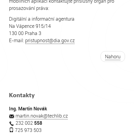
mobilních aplikací kontaktujte příslušný orgán pro
prosazování práva:
Digitální a informační agentura
Na Vápence 915/14
130 00 Praha 3
E-mail:
pristupnost@dia.gov.cz
Nahoru
Kontakty
Ing. Martin Novák
martin.novak@techlib.cz
232 002
558
725 973 503