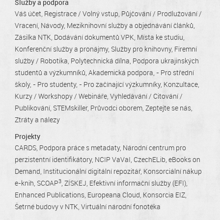
Služby a podpora
Váš účet
Registrace / Volný vstup
Půjčování / Prodlužování /
Vracení
Návody
Meziknihovní služby a objednávání článků
Zásilka NTK
Dodávání dokumentů VPK
Místa ke studiu
Konferenční služby a pronájmy
Služby pro knihovny
Firemní
služby / Robotika
Polytechnická dílna
Podpora ukrajinských
studentů a výzkumníků
Akademická podpora
- Pro střední
školy
- Pro studenty
- Pro začínající výzkumníky
Konzultace
Kurzy / Workshopy / Webináře
Vyhledávání / Citování /
Publikování
STEMskiller
Průvodci oborem
Zeptejte se nás
Ztráty a nálezy
Projekty
CARDS
Podpora práce s metadaty
Národní centrum pro
perzistentní identifikátory
NCIP VaVaI
CzechELib
eBooks on
Demand
Institucionální digitální repozitář
Konsorciální nákup
3
e-knih
SCOAP
ZÍSKEJ
Efektivní informační služby (EFI)
Enhanced Publications
Europeana Cloud
Konsorcia EIZ
Šetrné budovy v NTK
Virtuální národní fonotéka