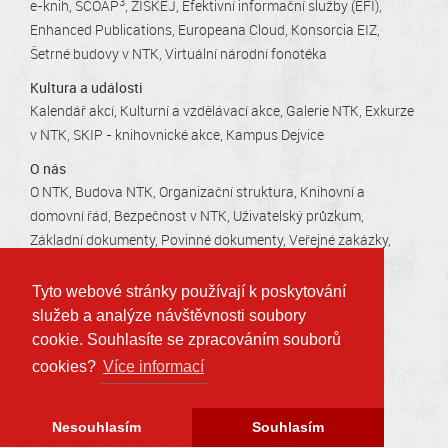
3
e-knih
SCOAP
ZÍSKEJ
Efektivní informační služby (EFI)
Enhanced Publications
Europeana Cloud
Konsorcia EIZ
Šetrné budovy v NTK
Virtuální národní fonotéka
Kultura a události
Kalendář akcí
Kulturní a vzdělávací akce
Galerie NTK
Exkurze
v NTK
SKIP - knihovnické akce
Kampus Dejvice
O nás
O NTK
Budova NTK
Organizační struktura
Knihovní a
domovní řád
Bezpečnost v NTK
Uživatelský průzkum
Základní dokumenty
Povinné dokumenty
Veřejné zakázky
Kariéra v NTK
Tiskové zprávy
Kontakty
Otevírací doby
Tyto webové stránky používají k poskytování
služeb a analýze návštěvnosti soubory
Technická 2710/6, 160 80 Praha 6 - Dejvice
cookie. Souhlasíte se zpracováním souborů
info@techlib.cz
, tel.: 232 002 535
cookies?
Více informací
Prohlášení o přístupnosti
Ochrana osobních údajů
Nesouhlasím
Souhlasím
Mapa stránek
Copyright © 2006 - 2026