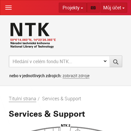
Skip
Projekty
Můj účet
navigation
nebo v jednotlivých zdrojích:
zobrazit zdroje
Titulní strana
Services & Support
Services & Support