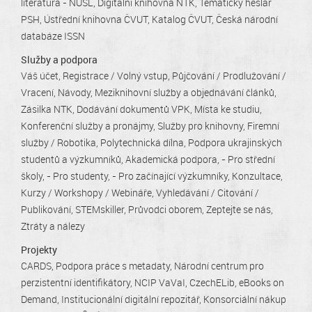
literatura - NUŠL
Digitální knihovna NTK
Tematický heslář
PSH
Ústřední knihovna ČVUT
Katalog ČVUT
Česká národní
databáze ISSN
Služby a podpora
Váš účet
Registrace / Volný vstup
Půjčování / Prodlužování /
Vracení
Návody
Meziknihovní služby a objednávání článků
Zásilka NTK
Dodávání dokumentů VPK
Místa ke studiu
Konferenční služby a pronájmy
Služby pro knihovny
Firemní
služby / Robotika
Polytechnická dílna
Podpora ukrajinských
studentů a výzkumníků
Akademická podpora
- Pro střední
školy
- Pro studenty
- Pro začínající výzkumníky
Konzultace
Kurzy / Workshopy / Webináře
Vyhledávání / Citování /
Publikování
STEMskiller
Průvodci oborem
Zeptejte se nás
Ztráty a nálezy
Projekty
CARDS
Podpora práce s metadaty
Národní centrum pro
perzistentní identifikátory
NCIP VaVaI
CzechELib
eBooks on
Demand
Institucionální digitální repozitář
Konsorciální nákup