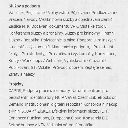
Služby a podpora
Váš účet
Registrace / Volný vstup
Půjčování / Prodlužování /
Vracení
Návody
Meziknihovní služby a objednávání článků
Zásilka NTK
Dodávání dokumentů VPK
Místa ke studiu
Konferenční služby a pronájmy
Služby pro knihovny
Firemní
služby / Robotika
Polytechnická dílna
Podpora ukrajinských
studentů a výzkumníků
Akademická podpora
- Pro střední
školy
- Pro studenty
- Pro začínající výzkumníky
Konzultace
Kurzy / Workshopy / Webináře
Vyhledávání / Citování /
Publikování
STEMskiller
Průvodci oborem
Zeptejte se nás
Ztráty a nálezy
Projekty
CARDS
Podpora práce s metadaty
Národní centrum pro
perzistentní identifikátory
NCIP VaVaI
CzechELib
eBooks on
Demand
Institucionální digitální repozitář
Konsorciální nákup
3
e-knih
SCOAP
ZÍSKEJ
Efektivní informační služby (EFI)
Enhanced Publications
Europeana Cloud
Konsorcia EIZ
Šetrné budovy v NTK
Virtuální národní fonotéka