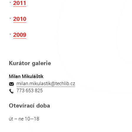
2011
2010
2009
Kurátor galerie
Milan Mikuláštík
milan.mikulastik@techlib.cz
773 653 825
Otevírací doba
út – ne 10—18