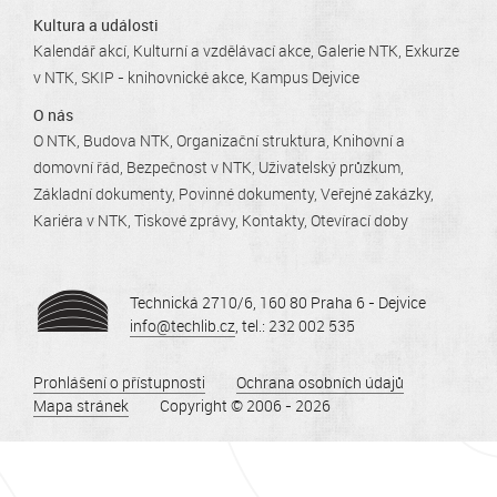
Kultura a události
Kalendář akcí
Kulturní a vzdělávací akce
Galerie NTK
Exkurze
v NTK
SKIP - knihovnické akce
Kampus Dejvice
O nás
O NTK
Budova NTK
Organizační struktura
Knihovní a
domovní řád
Bezpečnost v NTK
Uživatelský průzkum
Základní dokumenty
Povinné dokumenty
Veřejné zakázky
Kariéra v NTK
Tiskové zprávy
Kontakty
Otevírací doby
Technická 2710/6, 160 80 Praha 6 - Dejvice
info@techlib.cz
, tel.: 232 002 535
Prohlášení o přístupnosti
Ochrana osobních údajů
Mapa stránek
Copyright © 2006 - 2026