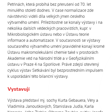
Petřinách, která probíhá bez přerušení od 70. let
minulého století dodnes. V čase normalizace zde
návštěvníci viděli díla velkých jmen českého
výtvarného umění. Příležitostně se konaly výstavy i na
několika dalších vědeckých pracovištích, kupř. v
Mikrobiologickém ústavu nebo v Ústavu teorie
informace a automatizace.
V současnosti se výstavy
současného výtvarného umění pravidelně konají kromě
Ústavu makromolekulární chemie také v prostorách
Akademie věd na Národní třídě a v Geofyzikálním
ústavu v Praze 4 na Spořilově. Právě zdejší otevřený
cyklus výstav Setkávání byl bezprostředním impulsem
k uspořádání této bilanční výstavy.
Vystavují
Výstava představí mj. sochy Kurta Gebauera, Věry a
Vladimíra Janouškových, Stanislava Judla, Karla