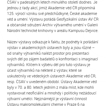
ČSAV v padesátýc
h letech minulého století dodnes. Je
jednou z řady akcí, jimiž Akademie věd ČR připomíná
125. výročí vzniku své předchůdkyně, České akademie
věd a umění. Výstavu pořádá Geofyzikální ústav AV ČR
a občanské sdružení Archiv výtvarného umění v Galerii
Národní technické knihovny v areálu Kampusu Dejvice.
Název výstavy odkazuje k faktu, že podněty k pořádání
výstav v akademických ústavech byly a jsou různé –
od snahy výtvarníků nalézt prostor pro prezentaci
svých děl po zájem badatelů o konfrontaci s imaginací
výtvarníků. Klíčem k výběru děl pro tuto výstavu je
účast výtvarníků na některé z výstav, které se
uskutečnily ve vědeckých ústavech Akademie věd ČR,
resp. ČSAV v uvedeném období. Ústavy Akademie věd
byly v 70. a 80. letech jedním z mála míst, kde mohli
vystavovat neoficiální a mnohdy i politicky nežádoucí
výtvarní umělci. Nejznámější je výstavní činnost
Ústavu makromolekulární chemie v Praze 6 na