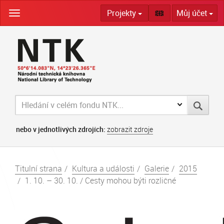
Skip
Projekty
Můj účet
navigation
nebo v jednotlivých zdrojích:
zobrazit zdroje
Titulní strana
Kultura a události
Galerie
2015
1. 10. – 30. 10. / Cesty mohou býti rozličné