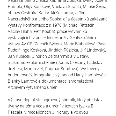
Nepraše, Jiřího Žlebka, Olbrama Zoubka, svitky Josefa
Hampla, Olgy Karlíkové, Václava Stratila, Miloše Šejna,
obrazy Čestmíra Kafky, Aleše Lamra, Jiřího
Načeradského a Jiřího Sopka, díla účastníků zakázané
výstavy Konfrontace z r. 1978 (Michael Rittstein,
Václav Bláha, Petr Kouba), práce výtvarníků
vystavujících v poslední dekádě v Geofyzikálním
ústavu AV ČR (Zdeněk Sýkora, Marie Blabolilová, Pavel
Rudolf, Inge Kosková, Jindřich Růžička, Jiří Lindovský,
Jan Kubíček, Jindřich Zeithamml) a v Ústavu
makromolekulární chemie (Jonáš Czesaný, Ladislav
Jezbera, Martin Zet, Dagmar Šubrtová). Vystaveny
budou rovněž fotografie z výstav od Hany Hamplové a
Blanky Lamrové a dokumentace, shromážděná
Archivem výtvarného umění.
Výstavu doplní stejnojmenný sborník, který představí
úvahy na téma věda a umění v textech fyzika B.
Pascala, v medailonech J. Nerudy a ve dvou