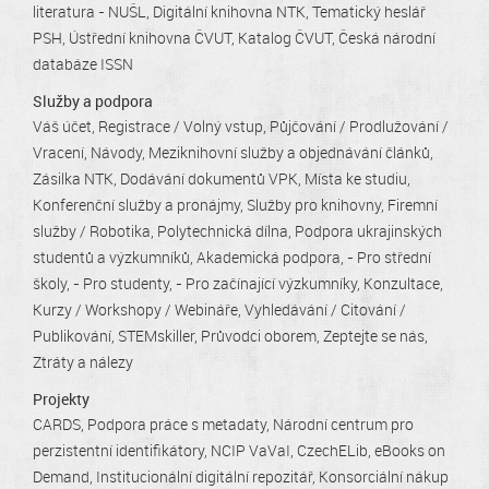
literatura - NUŠL
Digitální knihovna NTK
Tematický heslář
PSH
Ústřední knihovna ČVUT
Katalog ČVUT
Česká národní
databáze ISSN
Služby a podpora
Váš účet
Registrace / Volný vstup
Půjčování / Prodlužování /
Vracení
Návody
Meziknihovní služby a objednávání článků
Zásilka NTK
Dodávání dokumentů VPK
Místa ke studiu
Konferenční služby a pronájmy
Služby pro knihovny
Firemní
služby / Robotika
Polytechnická dílna
Podpora ukrajinských
studentů a výzkumníků
Akademická podpora
- Pro střední
školy
- Pro studenty
- Pro začínající výzkumníky
Konzultace
Kurzy / Workshopy / Webináře
Vyhledávání / Citování /
Publikování
STEMskiller
Průvodci oborem
Zeptejte se nás
Ztráty a nálezy
Projekty
CARDS
Podpora práce s metadaty
Národní centrum pro
perzistentní identifikátory
NCIP VaVaI
CzechELib
eBooks on
Demand
Institucionální digitální repozitář
Konsorciální nákup