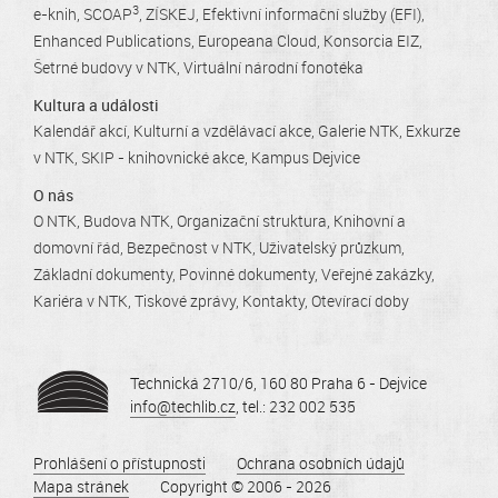
3
e-knih
SCOAP
ZÍSKEJ
Efektivní informační služby (EFI)
Enhanced Publications
Europeana Cloud
Konsorcia EIZ
Šetrné budovy v NTK
Virtuální národní fonotéka
Kultura a události
Kalendář akcí
Kulturní a vzdělávací akce
Galerie NTK
Exkurze
v NTK
SKIP - knihovnické akce
Kampus Dejvice
O nás
O NTK
Budova NTK
Organizační struktura
Knihovní a
domovní řád
Bezpečnost v NTK
Uživatelský průzkum
Základní dokumenty
Povinné dokumenty
Veřejné zakázky
Kariéra v NTK
Tiskové zprávy
Kontakty
Otevírací doby
Technická 2710/6, 160 80 Praha 6 - Dejvice
info@techlib.cz
, tel.: 232 002 535
Prohlášení o přístupnosti
Ochrana osobních údajů
Mapa stránek
Copyright © 2006 - 2026