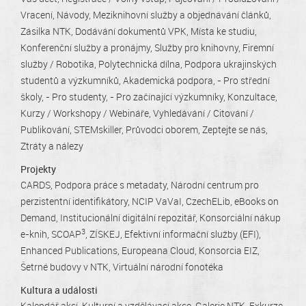
Vracení
Návody
Meziknihovní služby a objednávání článků
Zásilka NTK
Dodávání dokumentů VPK
Místa ke studiu
Konferenční služby a pronájmy
Služby pro knihovny
Firemní
služby / Robotika
Polytechnická dílna
Podpora ukrajinských
studentů a výzkumníků
Akademická podpora
- Pro střední
školy
- Pro studenty
- Pro začínající výzkumníky
Konzultace
Kurzy / Workshopy / Webináře
Vyhledávání / Citování /
Publikování
STEMskiller
Průvodci oborem
Zeptejte se nás
Ztráty a nálezy
Projekty
CARDS
Podpora práce s metadaty
Národní centrum pro
perzistentní identifikátory
NCIP VaVaI
CzechELib
eBooks on
Demand
Institucionální digitální repozitář
Konsorciální nákup
3
e-knih
SCOAP
ZÍSKEJ
Efektivní informační služby (EFI)
Enhanced Publications
Europeana Cloud
Konsorcia EIZ
Šetrné budovy v NTK
Virtuální národní fonotéka
Kultura a události
Kalendář akcí
Kulturní a vzdělávací akce
Galerie NTK
Exkurze