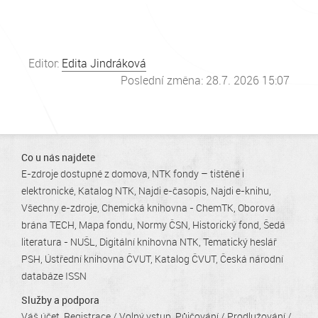
Editor:
Edita Jindráková
Poslední změna: 28.7. 2026 15:07
Co u nás najdete
E-zdroje dostupné z domova
NTK fondy – tištěné i
elektronické
Katalog NTK
Najdi e-časopis
Najdi e-knihu
Všechny e-zdroje
Chemická knihovna - ChemTK
Oborová
brána TECH
Mapa fondu
Normy ČSN
Historický fond
Šedá
literatura - NUŠL
Digitální knihovna NTK
Tematický heslář
PSH
Ústřední knihovna ČVUT
Katalog ČVUT
Česká národní
databáze ISSN
Služby a podpora
Váš účet
Registrace / Volný vstup
Půjčování / Prodlužování /