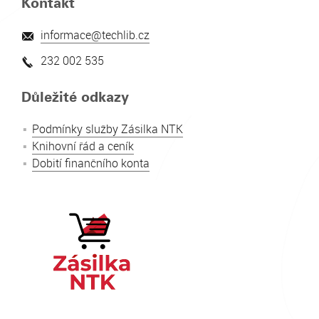
Kontakt
informace@techlib.cz
‌
232 002 535
‌
Důležité odkazy
Podmínky služby Zásilka NTK
Knihovní řád a ceník
Dobití finančního konta