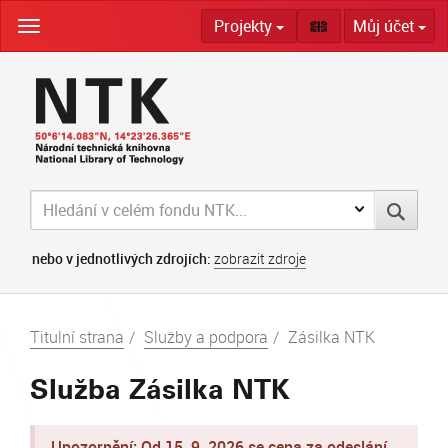
Skip
Projekty
Můj účet
navigation
nebo v jednotlivých zdrojích:
zobrazit zdroje
Titulní strana
Služby a podpora
Zásilka NTK
Služba Zásilka NTK
Upozornění: Od 15. 9. 2026 se cena za odeslání