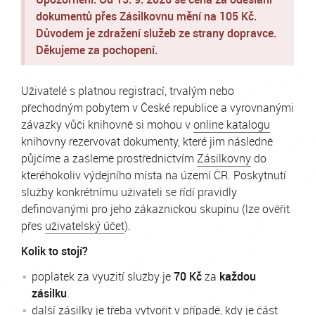
dokumentů přes Zásilkovnu mění na 105 Kč.
Důvodem je zdražení služeb ze strany dopravce.
Děkujeme za pochopení.
Uživatelé s platnou registrací, trvalým nebo
přechodným pobytem v České republice a vyrovnanými
závazky vůči knihovně si mohou v
online katalogu
knihovny rezervovat dokumenty, které jim následně
půjčíme a zašleme prostřednictvím
Zásilkovny
do
kteréhokoliv výdejního místa na území ČR. Poskytnutí
služby konkrétnímu uživateli se řídí pravidly
definovanými pro jeho zákaznickou skupinu (lze ověřit
přes
uživatelský účet
).
Kolik to stojí?
poplatek za využití služby je
70 Kč
za
každou
zásilku
.
další zásilky je třeba vytvořit v případě, kdy je část