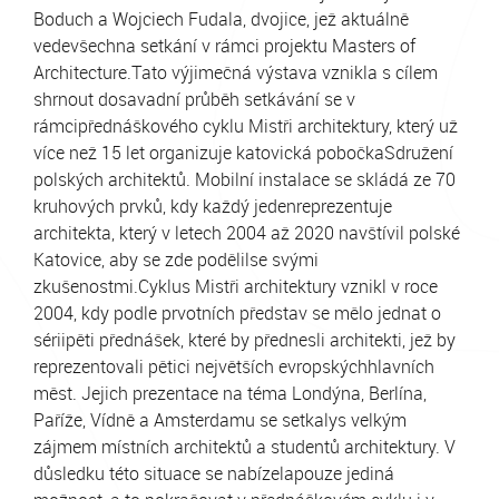
Boduch a Wojciech Fudala, dvojice, jež aktuálně
vedevšechna setkání v rámci projektu Masters of
Architecture.Tato výjimečná výstava vznikla s cílem
shrnout dosavadní průběh setkávání se v
rámcipřednáškového cyklu Mistři architektury, který už
více než 15 let organizuje katovická pobočkaSdružení
polských architektů. Mobilní instalace se skládá ze 70
kruhových prvků, kdy každý jedenreprezentuje
architekta, který v letech 2004 až 2020 navštívil polské
Katovice, aby se zde podělilse svými
zkušenostmi.Cyklus Mistři architektury vznikl v roce
2004, kdy podle prvotních představ se mělo jednat o
sériipěti přednášek, které by přednesli architekti, jež by
reprezentovali pětici největších evropskýchhlavních
měst. Jejich prezentace na téma Londýna, Berlína,
Paříže, Vídně a Amsterdamu se setkalys velkým
zájmem místních architektů a studentů architektury. V
důsledku této situace se nabízelapouze jediná