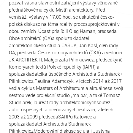
pozvat vásna slavnostní zahájení výstavy věnované
přednáškovému cyklu Mistři architektury. Před
vernisáži výstavy v 17.00 hod. se uskuteční česko-
polská diskuse na téma reality procesuprojektování v
obou zemích. Účast přislíbili Oleg Haman, předseda
Obce architektů (OA)a spoluzakladatel
architektonického studia CASUA, Jan Kasl, člen rady
OA, předseda České komoryarchitektů (ČKA) a vedoucí
JK ARCHITEKTI, Małgorzata Pilinkiewicz, předsedkyně
Komoryarchitektů Polské republiky (IAPR) a
spoluzakladatelka úspěšného Archistudia Studniarek+
Pilinkiewicz,Paulina Adamczyk, v letech 2014 až 2017
vedla cyklus Masters of Architecture a aktuálněse svojí
sestrou vede projekční studio „ma.pa“, a také Tomasz
Studniarek, laureát řady architektonickýchsoutěží,
autor úspěšných a oceňovaných realizací, v letech
2003 až 2009 předsedaSARPu Katovice a
spoluzakladatel Archistudia Studniarek+
PilinkiewiczModerování diskuse se ujali Justyna