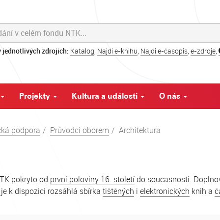
 jednotlivých zdrojích:
Katalog
,
Najdi e-knihu
,
Najdi e-časopis
,
e-zdroje
,
Projekty
Kultura a události
O nás
ká podpora
Průvodci oborem
Architektura
 NTK pokryto od
první poloviny 16. století
do současnosti. Doplňov
 je k dispozici rozsáhlá sbírka
tištěných
i
elektronických
knih a
č