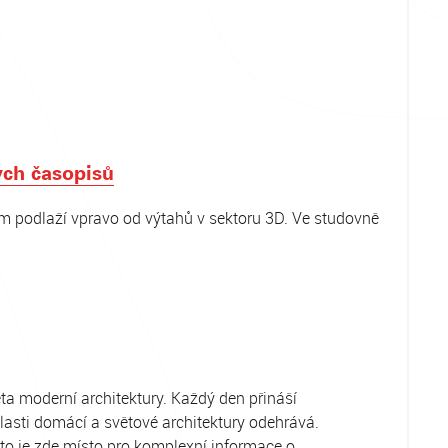
ých časopisů
m podlaží vpravo od výtahů v sektoru 3D. Ve studovně
ěta moderní architektury. Každý den přináší
lasti domácí a světové architektury odehrává.
roto je zde místo pro komplexní informace o