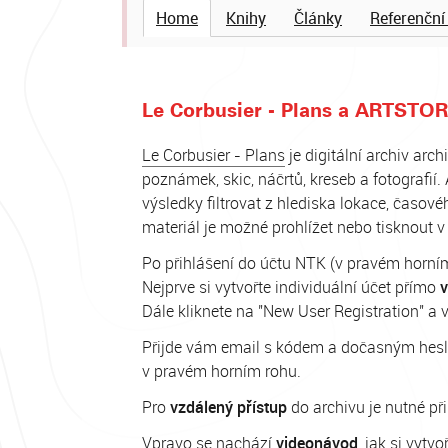
Home
Knihy
Články
Referenční
Le Corbusier - Plans a ARTSTOR
Le Corbusier - Plans
je digitální archiv arc
poznámek, skic, náčrtů, kreseb a fotografií
výsledky filtrovat z hlediska lokace, časov
materiál je možné prohlížet nebo tisknout v 
Po přihlášení do účtu NTK (v pravém horní
Nejprve si vytvořte individuální účet přímo
v
Dále kliknete na "New User Registration" a
Přijde vám email s kódem a dočasným heslem
v pravém horním rohu.
Pro
vzdálený přístup
do archivu je nutné př
Vpravo se nachází
videonávod
, jak si vytv