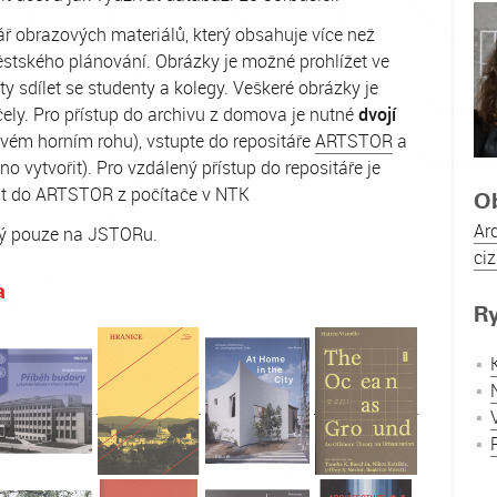
tář obrazových materiálů, který obsahuje více než
ěstského plánování. Obrázky je možné prohlížet ve
ty sdílet se studenty a kolegy. Veškeré obrázky je
čely. Pro přístup do archivu z domova je nutné
dvojí
avém horním rohu), vstupte do repositáře
ARTSTOR
a
o vytvořit). Pro vzdálený přístup do repositáře je
sit do ARTSTOR z počítače v NTK
O
Ar
ný pouze na JSTORu.
ci
a
R