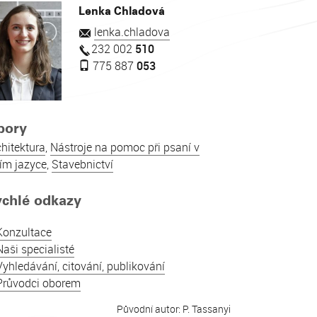
Lenka Chladová
lenka.chladova
232 002
510
775 887
053
bory
chitektura
,
Nástroje na pomoc při psaní v
zím jazyce
,
Stavebnictví
ychlé odkazy
Konzultace
Naši specialisté
Vyhledávání, citování, publikování
Průvodci oborem
Původní autor: P. Tassanyi