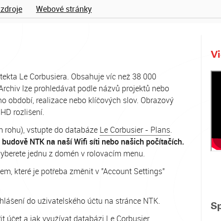
 zdroje
Webové stránky
V
hitekta Le Corbusiera. Obsahuje víc než 38 000
. Archiv lze prohledávat podle názvů projektů nebo
ého období, realizace nebo klíčových slov. Obrazový
HD rozlišení.
m rohu), vstupte do databáze
Le Corbusier - Plans
.
 budově NTK na naší Wifi síti nebo našich počítačích.
 vyberete jednu z domén v rolovacím menu.
, které je potřeba změnit v "
Account Settings"
ihlášení do uživatelského účtu na stránce NTK.
S
ořit účet a jak využívat databázi Le Corbusier.