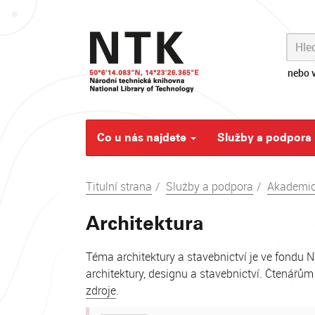
Skip
navigation
nebo v
Co u nás najdete
Služby a podpora
Titulní strana
Služby a podpora
Akademic
Architektura
Téma architektury a stavebnictví je ve fondu
architektury, designu a stavebnictví. Čtenářům
zdroje
.