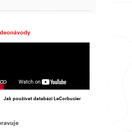
ideonávody
Jak používat databázi LeCorbusier
pravuje