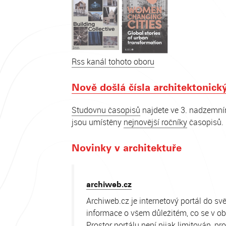
Rss kanál tohoto oboru
Nově došlá čísla architektonick
Studovnu časopisů
najdete ve 3. nadzemní
jsou umístěny
nejnovější ročníky
časopisů.
Novinky v architektuře
archiweb.cz
Archiweb.cz je internetový portál do sv
informace o všem důležitém, co se v ob
Prostor portálu není nijak limitován, p