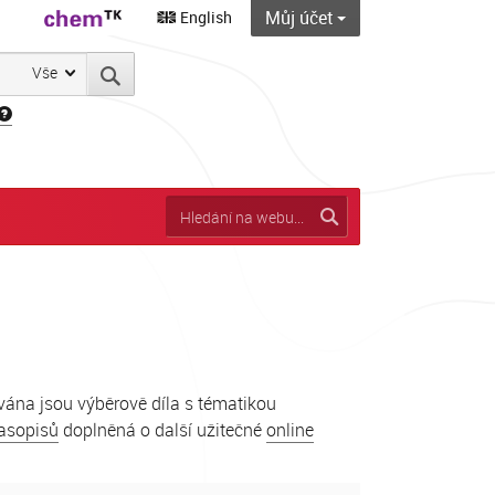
Můj účet
English
Vše
ána jsou výběrově díla s tématikou
asopisů
doplněná o další užitečné
online