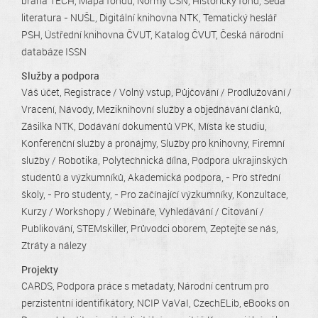
brána TECH
Mapa fondu
Normy ČSN
Historický fond
Šedá
literatura - NUŠL
Digitální knihovna NTK
Tematický heslář
PSH
Ústřední knihovna ČVUT
Katalog ČVUT
Česká národní
databáze ISSN
Služby a podpora
Váš účet
Registrace / Volný vstup
Půjčování / Prodlužování /
Vracení
Návody
Meziknihovní služby a objednávání článků
Zásilka NTK
Dodávání dokumentů VPK
Místa ke studiu
Konferenční služby a pronájmy
Služby pro knihovny
Firemní
služby / Robotika
Polytechnická dílna
Podpora ukrajinských
studentů a výzkumníků
Akademická podpora
- Pro střední
školy
- Pro studenty
- Pro začínající výzkumníky
Konzultace
Kurzy / Workshopy / Webináře
Vyhledávání / Citování /
Publikování
STEMskiller
Průvodci oborem
Zeptejte se nás
Ztráty a nálezy
Projekty
CARDS
Podpora práce s metadaty
Národní centrum pro
perzistentní identifikátory
NCIP VaVaI
CzechELib
eBooks on