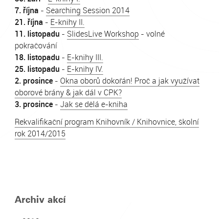
7. října
-
Searching Session 2014
21. října
-
E-knihy II.
11. listopadu
-
SlidesLive Workshop
- volné
pokračování
18. listopadu
-
E-knihy III.
25. listopadu
-
E-knihy IV.
2. prosince
-
Okna oborů dokořán! Proč a jak využívat
oborové brány & jak dál v CPK?
3. prosince
-
Jak se dělá e-kniha
Rekvalifikační program Knihovník / Knihovnice, školní
rok 2014/2015
Archiv akcí