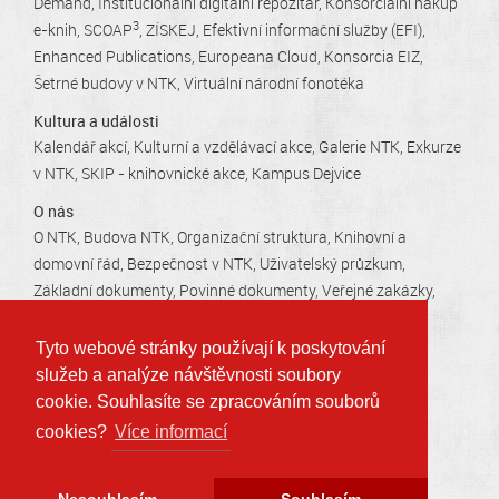
Demand
Institucionální digitální repozitář
Konsorciální nákup
3
e-knih
SCOAP
ZÍSKEJ
Efektivní informační služby (EFI)
Enhanced Publications
Europeana Cloud
Konsorcia EIZ
Šetrné budovy v NTK
Virtuální národní fonotéka
Kultura a události
Kalendář akcí
Kulturní a vzdělávací akce
Galerie NTK
Exkurze
v NTK
SKIP - knihovnické akce
Kampus Dejvice
O nás
O NTK
Budova NTK
Organizační struktura
Knihovní a
domovní řád
Bezpečnost v NTK
Uživatelský průzkum
Základní dokumenty
Povinné dokumenty
Veřejné zakázky
Kariéra v NTK
Tiskové zprávy
Kontakty
Otevírací doby
Tyto webové stránky používají k poskytování
služeb a analýze návštěvnosti soubory
Technická 2710/6, 160 80 Praha 6 - Dejvice
cookie. Souhlasíte se zpracováním souborů
info@techlib.cz
, tel.: 232 002 535
cookies?
Více informací
Prohlášení o přístupnosti
Ochrana osobních údajů