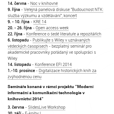
14. června
-
Noc v knihovně
9. října
-
Veřejná panelová diskuse "Budoucnost NTK:
služba výzkumu a vzdělávání", koncert
9. - 10. října
-
KRE 14
20. - 26. října
-
Open access week
22. října
-
Konference o šedé literatuře a repozitářích
6. listopadu
-
Publikujte s Wiley v uznávaných
vědeckých časopisech
- bezplatný seminář pro
akademické pracovníky pořádaný ve spolupráci s
Wiley
14. listopadu
-
Konference EFI 2014
1.-10. prosince
-
Digitalizace historických knih za
zvýhodněnou cenu
Semináře konané v rámci projektu "Moderní
informační a komunikační technologie v
knihovnictví 2014"
3. června
-
SlidesLive Workshop
30. září
-
E-knihy I.