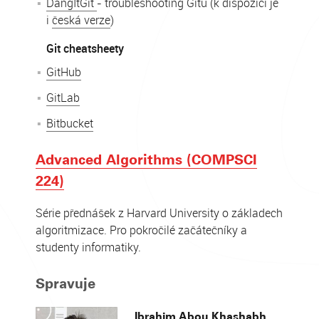
DangItGit
- troubleshooting Gitu (k dispozici je
i
česká verze
)
Git cheatsheety
GitHub
GitLab
Bitbucket
Advanced Algorithms (COMPSCI
224)
Série přednášek z Harvard University o základech
algoritmizace. Pro pokročilé začátečníky a
studenty informatiky.
Spravuje
Ibrahim Abou Khashabh