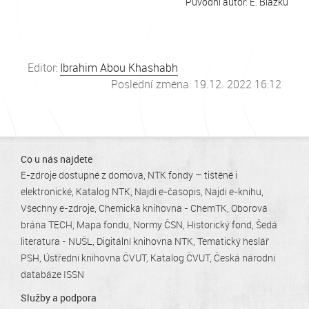
Původní autor: E. Blažků
Editor:
Ibrahim Abou Khashabh
Poslední změna: 19.12. 2022 16:12
Co u nás najdete
E-zdroje dostupné z domova
NTK fondy – tištěné i
elektronické
Katalog NTK
Najdi e-časopis
Najdi e-knihu
Všechny e-zdroje
Chemická knihovna - ChemTK
Oborová
brána TECH
Mapa fondu
Normy ČSN
Historický fond
Šedá
literatura - NUŠL
Digitální knihovna NTK
Tematický heslář
PSH
Ústřední knihovna ČVUT
Katalog ČVUT
Česká národní
databáze ISSN
Služby a podpora