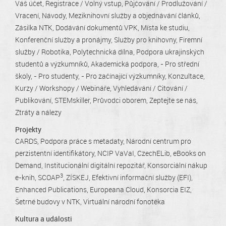
Váš účet
Registrace / Volný vstup
Půjčování / Prodlužování /
Vracení
Návody
Meziknihovní služby a objednávání článků
Zásilka NTK
Dodávání dokumentů VPK
Místa ke studiu
Konferenční služby a pronájmy
Služby pro knihovny
Firemní
služby / Robotika
Polytechnická dílna
Podpora ukrajinských
studentů a výzkumníků
Akademická podpora
- Pro střední
školy
- Pro studenty
- Pro začínající výzkumníky
Konzultace
Kurzy / Workshopy / Webináře
Vyhledávání / Citování /
Publikování
STEMskiller
Průvodci oborem
Zeptejte se nás
Ztráty a nálezy
Projekty
CARDS
Podpora práce s metadaty
Národní centrum pro
perzistentní identifikátory
NCIP VaVaI
CzechELib
eBooks on
Demand
Institucionální digitální repozitář
Konsorciální nákup
3
e-knih
SCOAP
ZÍSKEJ
Efektivní informační služby (EFI)
Enhanced Publications
Europeana Cloud
Konsorcia EIZ
Šetrné budovy v NTK
Virtuální národní fonotéka
Kultura a události