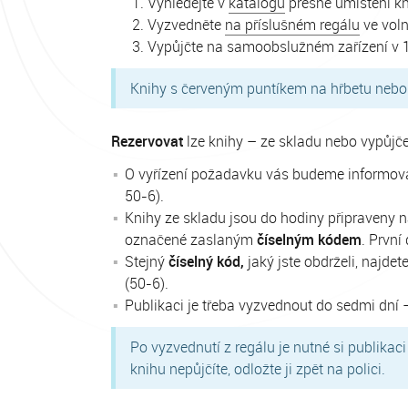
Vyhledejte v
katalogu
přesné umístění kn
Vyzvedněte
na příslušném regálu
ve vol
Vypůjčte na samoobslužném zařízení v 1.
Knihy s červeným puntíkem na hřbetu nebo n
Rezervovat
lze knihy – ze skladu nebo vypůjč
O vyřízení požadavku vás budeme informov
50-6).
Knihy ze skladu jsou do hodiny připraveny n
označené zaslaným
číselným kódem
. První
Stejný
číselný kód,
jaký jste obdrželi, najde
(50-6).
Publikaci je třeba vyzvednout do sedmi dní
Po vyzvednutí z regálu je nutné si publikac
knihu nepůjčíte, odložte ji zpět na polici.