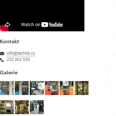
Kontakt
info@techlib.cz
232 002 535
‌
Galerie