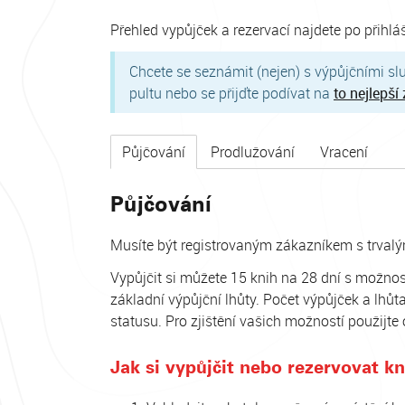
Přehled vypůjček a rezervací najdete po přihl
Chcete se seznámit (nejen) s výpůjčními s
pultu nebo se přijďte podívat na
to nejlepší
Půjčování
Prodlužování
Vracení
Půjčování
Musíte být registrovaným zákazníkem s trval
Vypůjčit si můžete 15 knih na 28 dní s možno
základní výpůjční lhůty. Počet výpůjček a lhů
statusu. Pro zjištění vašich možností použijte 
Jak si vypůjčit nebo rezervovat k