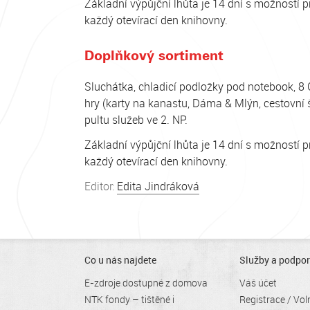
Základní výpůjční lhůta je 14 dní s možností p
každý otevírací den knihovny.
Doplňkový sortiment
Sluchátka, chladicí podložky pod notebook, 8 
hry (karty na kanastu, Dáma & Mlýn, cestovní ša
pultu služeb ve 2. NP.
Základní výpůjční lhůta je 14 dní s možností p
každý otevírací den knihovny.
Editor:
Edita Jindráková
Co u nás najdete
Služby a podpo
E-zdroje dostupné z domova
Váš účet
NTK fondy – tištěné i
Registrace / Vol