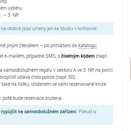
ihy.
ném výběru.
 – 3. NP.
a obálce jsou určeny jen ke studiu v knihovně.
ené jiným čtenářem – po přihlášení do
katalogu
.
at e-mailem, případně SMS, s
číselným kódem
(např.
a samoobslužném regálu v sektoru A ve 3. NP, na polici
 dvojčíslí udává číslo police (např. 50).
te také na lístku, vloženém ve vámi rezervované knize
 – poté bude rezervace zrušena.
i
vypůjčit na samoobslužném zařízení
. Pokud si