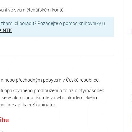
ášení ve svém
čtenářském kontě
.
lužbami či poradit? Požádejte o pomoc knihovníky u
 z NTK
.
ým nebo přechodným pobytem v České republice.
stí opakovaného prodloužení a to až o čtyřnásobek
ta se však mohou lišit dle vašeho akademického
on-line aplikaci
Skupinátor
.
nihu