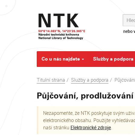
Skip
navigation
nebo v
Co u nás najdete
Služby a podpora
Titulní strana
Služby a podpora
Půjčování
Půjčování, prodlužování
Nezapomeňte, že NTK poskytuje svým uživat
elektronického obsahu. Použijte vyhledáva
naši stránku
Elektronické zdroje
.