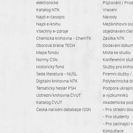
elektronické
Půjčování / Prod
Katalog NTK
Vracení
Najdi e-časopis
Návody
Najdi e-knihu
Meziknihovní sl
Všechny e-zdroje
objednávání člá
Chemická knihovna - ChemTK
Zásilka NTK
Oborová brána TECH
Dodávání doku
Mapa fondu
Místa ke studiu
Normy ČSN
Konferenční slu
Historický fond
Služby pro knih
Šedá literatura - NUŠL
Firemní služby /
Digitální knihovna NTK
Polytechnická dí
Tematický heslář PSH
Podpora ukrajin
Ústřední knihovna ČVUT
a výzkumníků
Katalog ČVUT
Akademická po
Česká národní databáze ISSN
- Pro střední ško
- Pro studenty
- Pro začínající
Konzultace