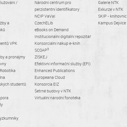
lužování /
Národní centrum pro
Galerie NTK
perzistentní identifikátory
Exkurze v NTK
NCIP VaVaI
SKIP - knihovni
užby a
CzechELib
Kampus Dejvice
nků
eBooks on Demand
Institucionální digitální repozitář
mentů VPK
Konsorciální nákup e-knih
3
SCOAP
žby a pronájmy
ZÍSKEJ
ovny
Efektivní informační služby (EFI)
 Robotika
Enhanced Publications
lna
Europeana Cloud
ských studentů
Konsorcia EIZ
Šetrné budovy v NTK
dpora
Virtuální národní fonotéka
ly
 výzkumníky