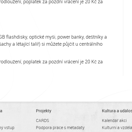
rodloužení, poplatek za pozdní vrácení je 20 Kč za
GB flashdisky, optické myši, power banky, deštníky a
chy a létající talíř) si můžete půjčit u centrálního
rodloužení, poplatek za pozdní vrácení je 20 Kč za
ra
Projekty
Kultura a událos
CARDS
Kalendář akcí
ný vstup
Podpora práce s metadaty
Kulturní a vzděl