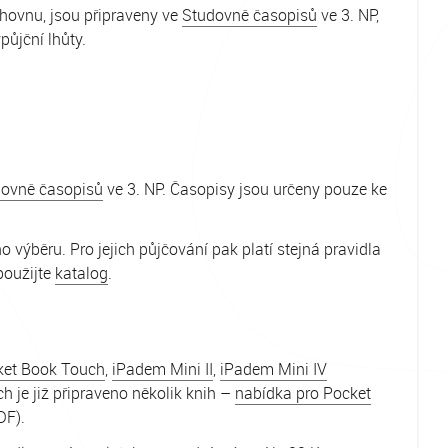
ihovnu, jsou připraveny ve
Studovně časopisů
ve 3. NP,
půjční lhůty.
ovně časopisů
ve 3. NP. Časopisy jsou určeny pouze ke
výběru. Pro jejich půjčování pak platí stejná pravidla
použijte
katalog
.
ket Book Touch
,
iPadem Mini II
,
iPadem Mini IV
ch je již připraveno několik knih –
nabídka pro Pocket
DF).