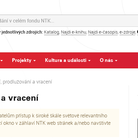
 jednotlivých zdrojích:
Katalog
,
Najdi e-knihu
,
Najdi e-časopis
,
e-zdroje
,
Projekty
Kultura a události
O nás
, prodlužování a vracení
 a vracení
elům přístup k široké škále světově relevantního
cí okno v záhlaví NTK web stránek a/nebo navštivte