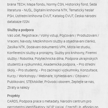
brána TECH
Mapa fondu
Normy ČSN
Historický fond
Šedá
literatura - NUŠL
Digitální knihovna NTK
Tematický heslář
PSH
Ústřední knihovna ČVUT
Katalog ČVUT
Česká národní
databáze ISSN
Služby a podpora
Váš účet
Registrace / Volný vstup
Půjčování / Prodlužování /
Vracení
Návody
Meziknihovní služby a objednávání článků
Zásilka NTK
Dodávání dokumentů VPK
Místa ke studiu
Konferenční služby a pronájmy
Služby pro knihovny
Firemní
služby / Robotika
Polytechnická dílna
Podpora ukrajinských
studentů a výzkumníků
Akademická podpora
- Pro střední
školy
- Pro studenty
- Pro začínající výzkumníky
Konzultace
Kurzy / Workshopy / Webináře
Vyhledávání / Citování /
Publikování
STEMskiller
Průvodci oborem
Zeptejte se nás
Ztráty a nálezy
Projekty
CARDS
Podpora práce s metadaty
Národní centrum pro
perzistentní identifikátory
NCIP VaVaI
CzechELib
eBooks on