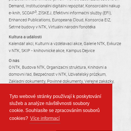
Demand
Institucionální digitální repozitář
Konsorciální nákup
3
e-knih
SCOAP
ZÍSKEJ
Efektivní informační služby (EFI)
Enhanced Publications
Europeana Cloud
Konsorcia EIZ
Šetrné budovy v NTK
Virtuální národní fonotéka
Kultura a události
Kalendář akcí
Kulturní a vzdělávací akce
Galerie NTK
Exkurze
v NTK
SKIP - knihovnické akce
Kampus Dejvice
O nás
O NTK
Budova NTK
Organizační struktura
Knihovní a
domovní řád
Bezpečnost v NTK
Uživatelský průzkum
Základní dokumenty
Povinné dokumenty
Veřejné zakázky
Kariéra v NTK
Tiskové zprávy
Kontakty
Otevírací doby
Tyto webové stránky používají k poskytování
služeb a analýze návštěvnosti soubory
Technická 2710/6, 160 80 Praha 6 - Dejvice
cookie. Souhlasíte se zpracováním souborů
info@techlib.cz
, tel.: 232 002 535
cookies?
Více informací
Prohlášení o přístupnosti
Ochrana osobních údajů