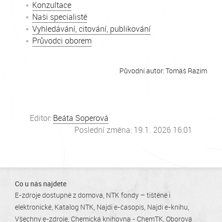
Konzultace
Naši specialisté
Vyhledávání, citování, publikování
Průvodci oborem
Původní autor: Tomáš Razim
Editor:
Beáta Soperová
Poslední změna: 19.1. 2026 16:01
Co u nás najdete
E-zdroje dostupné z domova
NTK fondy – tištěné i
elektronické
Katalog NTK
Najdi e-časopis
Najdi e-knihu
Všechny e-zdroje
Chemická knihovna - ChemTK
Oborová